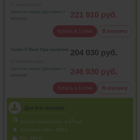
(1 компрессор)
Цена по акции (доставка +
221 910 руб.
монтаж)
Купить в 1 клик
В корзину
Топас 5 Лонг Пр
в наличии
204 030 руб.
(2 компрессора)
Цена по акции (доставка +
246 030 руб.
монтаж)
Купить в 1 клик
В корзину
Для 5-и человек
3
Объем переработки:
1 м
/сут.
Залповый сброс:
220 л.
Вес:
350 кг.