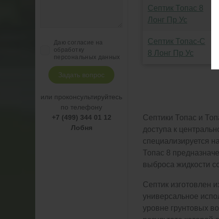
Септик Топас 8
Лонг Пр Ус
Септик Топас-С
Даю согласие на
обработку
8 Лонг Пр Ус
персональных данных
Задать вопрос
или проконсультируйтесь
по телефону
+7 (499) 344 01 12
Септики Топас и Топ
Лобня
доступа к центральн
специализируется на
Топас 8 предназначе
выброса жидкости со
Септик изготовлен 
универсальное испол
уровне грунтовых во