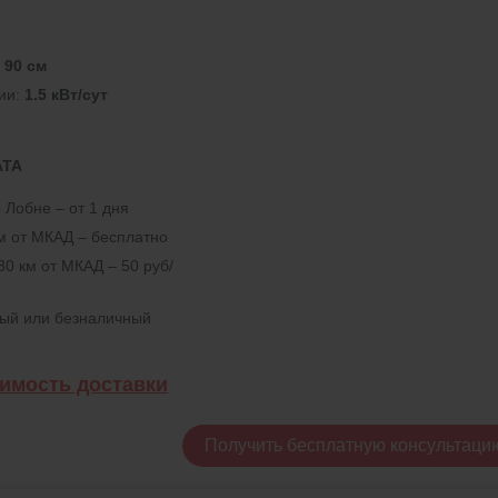
:
90 см
ии:
1.5 кВт/сут
АТА
 Лобне – от 1 дня
км от МКАД – бесплатно
30 км от МКАД – 50 руб/
ный или безналичный
оимость доставки
Получить бесплатную консультаци