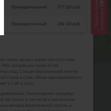
Узнать стоимость
Принудительный
277 110 руб.
и получить
Принудительный
250 110 руб.
ки стоков частных домов при отсутствии
-ЭКО, которая уже более 20 лет
чных вод. Станция биологической очистки
 м3 стоков в сутки. Объем единовременного
т 1.5 кВт в сутки.
и деформации. Производитель продумал
 тип грунта, в том числе и при высоком
ных методов биологической очистки, в