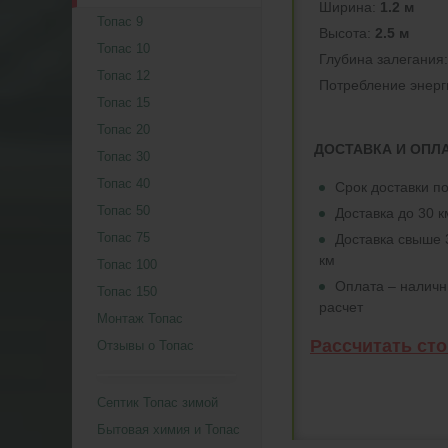
Ширина:
1.2 м
Топас 9
Высота:
2.5 м
Топас 10
Глубина залегания
Топас 12
Потреблeние энерг
Топас 15
Топас 20
ДОСТАВКА И ОПЛ
Топас 30
Топас 40
Срок доставки по
Топас 50
Доставка до 30 
Топас 75
Доставка свыше 
км
Топас 100
Оплата – налич
Топас 150
расчет
Монтаж Топас
Рассчитать ст
Отзывы о Топас
Септик Топас зимой
Бытовая химия и Топас