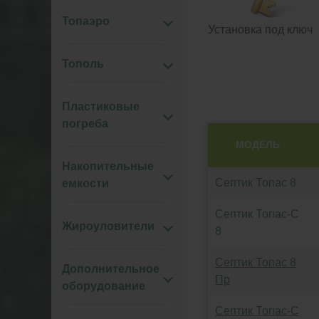
Топаэро
Установка под ключ
Тополь
Пластиковые
погреба
МОДЕЛЬ
Накопительные
Септик Топас 8
емкости
Септик Топас-С
Жироуловители
8
Септик Топас 8
Дополнительное
Пр
оборудование
Септик Топас-С