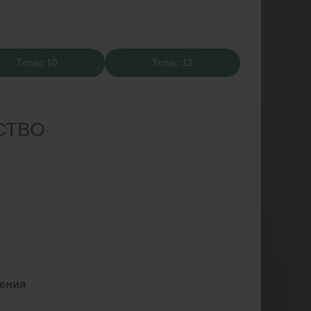
Топас 10
Топас 12
СТВО
жения