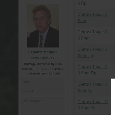
8 Пр
Септик Топас 8
Лонг
Септик Топас-С
8 Лонг
Септик Топас 8
Задайте вопрос
Лонг Пр
специалисту
Виктор Олегович Лунько
Септик Топас-С
консультант по автономным
8 Лонг Пр
системам канализации
Септик Топас 8
Лонг Ус
Септик Топас-С
8 Лонг Ус