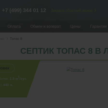
+7 (499) 344 01 12
Заказать обратный звонок
Оплата
Обмен и возврат
Цены
Гарантии
пас
Топас 8
СЕПТИК ТОПАС 8 В 
ловек
3
ботки:
1.5 м
/сут.
с:
440 л.