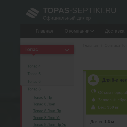
TOPAS
-SEPTIKI.RU
Официальный дилер
Главная
О компании
Доставка
Главная
Септики То
Топас
Топас 4
Топас 5
Для 8-и че
Топас 6
Топас 8
Объем перера
Топас 8 Пр
Залповый сбро
Топас 8 Лонг
Вес:
350 кг.
Топас 8 Лонг Пр
Топас 8 Лонг Ус
Длина:
1.6 м
Топас 8 Лонг Пр Ус