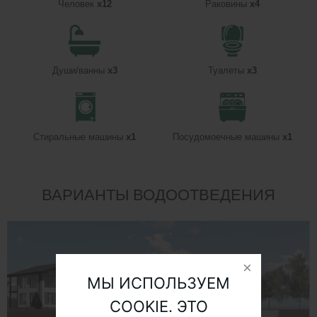
Человек
x12
Раковины
x4
Души/ванны
x3
Туалеты
x3
Стиральные машины
x1
Посудомоечные машины
x1
ВАРИАНТЫ ВОДООТВЕДЕНИЯ
МЫ ИСПОЛЬЗУЕМ
COOKIE. ЭТО