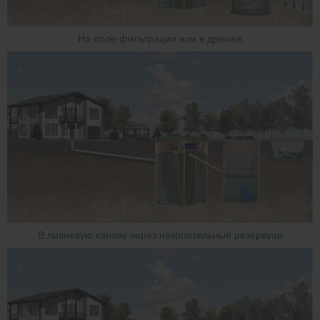
На поле фильтрации или в дренаж
В ливневую канаву через накопительный резервуар