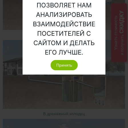
ПОЗВОЛЯЕТ НАМ
СКИДКУ
АНАЛИЗИРОВАТЬ
Узнать стоимость
ВЗАИМОДЕЙСТВИЕ
ПОСЕТИТЕЛЕЙ С
В ливневую канаву
и получить
САЙТОМ И ДЕЛАТЬ
ЕГО ЛУЧШЕ.
Принять
В дренажный колодец