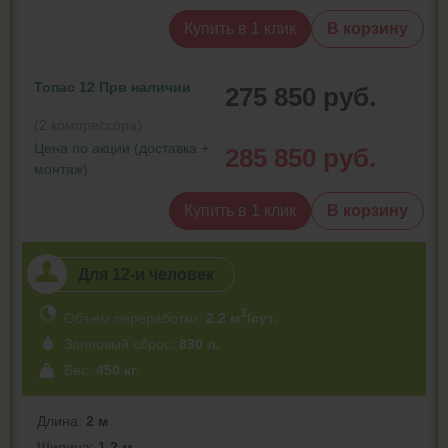
Купить в 1 клик
В корзину
Топас 12 Пр
в наличии
275 850 руб.
(2 компрессора)
Цена по акции (доставка +
285 850 руб.
монтаж)
Купить в 1 клик
В корзину
Для 12-и человек
3
Объем переработки:
2.2 м
/сут.
Залповый сброс:
830 л.
Вес:
450 кг.
Длина:
2 м
Ширина:
1.2 м