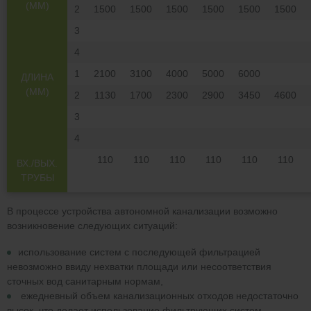
(ММ)
2
1500
1500
1500
1500
1500
1500
3
4
1
2100
3100
4000
5000
6000
ДЛИНА
(ММ)
2
1130
1700
2300
2900
3450
4600
3
4
110
110
110
110
110
110
ВХ./ВЫХ.
ТРУБЫ
В процессе устройства автономной канализации возможно
возникновение следующих ситуаций:
использование систем с последующей фильтрацией
невозможно ввиду нехватки площади или несоответствия
сточных вод санитарным нормам,
ежедневный объем канализационных отходов недостаточно
высок, что делает использование фильтрующих систем