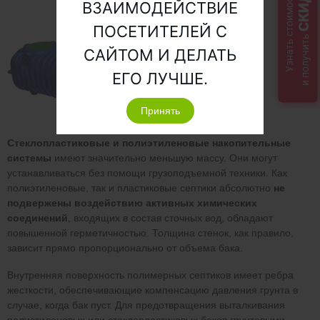
СКИДКУ
Узнать стоимость
ВЗАИМОДЕЙСТВИЕ
ПОСЕТИТЕЛЕЙ С
и получить
САЙТОМ И ДЕЛАТЬ
ЕГО ЛУЧШЕ.
Принять
Стеклопластиковые и полиэтиленовые накопительные
системы
имеют значительно меньшую массу. Они могут
устанавливаться без помощи грузоподъемной техники. Как
полиэтиленовые, так и пластиковые септики абсолютно
не
подвержены воздействию активных химических
соединений
, входящих в состав сточных вод, обладают
повышенной герметичностью. Толщина стенок, как правило,
зависит прямо пропорционально от объема бака.
Внутренняя поверхность полимерных септиков имеет ребра
жесткости, обеспечивающие компенсацию давления грунта в
случае, когда бак пуст. Для предотвращения выталкивания