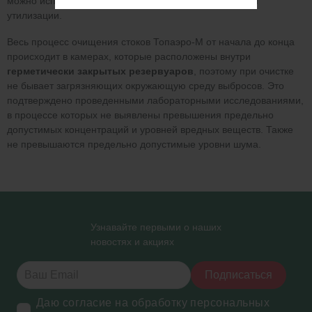
можно использовать как удобрение либо вывозить для
утилизации.
Весь процесс очищения стоков Топаэро-М от начала до конца
происходит в камерах, которые расположены внутри
герметически закрытых резервуаров
, поэтому при очистке
не бывает загрязняющих окружающую среду выбросов. Это
подтверждено проведенными лабораторными исследованиями,
в процессе которых не выявлены превышения предельно
допустимых концентраций и уровней вредных веществ. Также
не превышаются предельно допустимые уровни шума.
Узнавайте первыми о наших
новостях и акциях
Подписаться
Даю согласие на обработку персональных