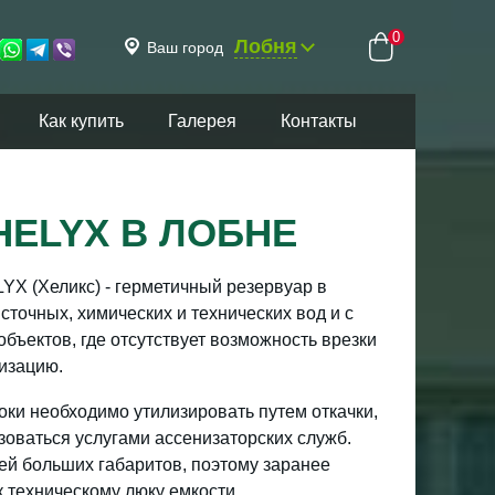
0
Лобня
Ваш город
Как купить
Галерея
Контакты
ELYX В ЛОБНЕ
YX (Хеликс) - герметичный резервуар в
точных, химических и технических вод и с
ъектов, где отсутствует возможность врезки
изацию.
оки необходимо утилизировать путем откачки,
зоваться услугами ассенизаторских служб.
ей больших габаритов, поэтому заранее
 техническому люку емкости.