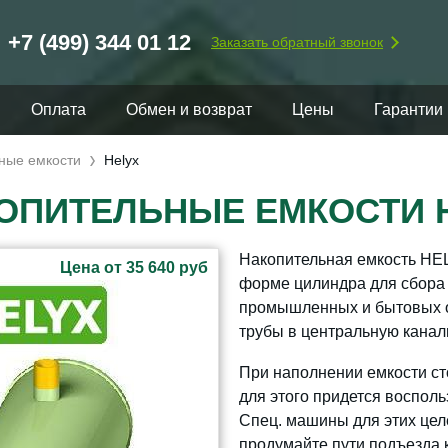
+7 (499) 344 01 12
Заказать обратный звонок
Оплата
Обмен и возврат
Цены
Гарантии
ные емкости
Helyx
ОПИТЕЛЬНЫЕ ЕМКОСТИ H
Накопительная емкость HEL
Цена от 35 640 руб
форме цилиндра для сбора с
промышленных и бытовых об
трубы в центральную канал
При наполнении емкости ст
для этого придется восполь
Спец. машины для этих цел
продумайте пути подъезда к