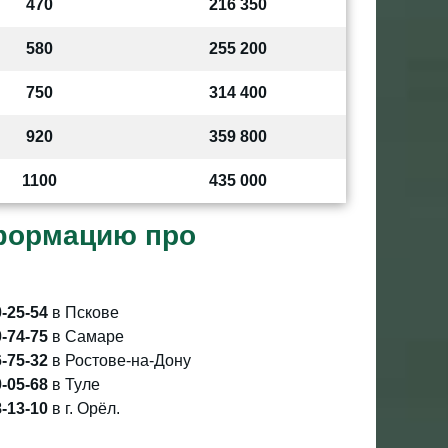
470
216 350
580
255 200
750
314 400
920
359 800
1100
435 000
формацию про
0-25-54
в Пскове
0-74-75
в Самаре
6-75-32
в Ростове-на-Дону
0-05-68
в Туле
8-13-10
в г. Орёл.