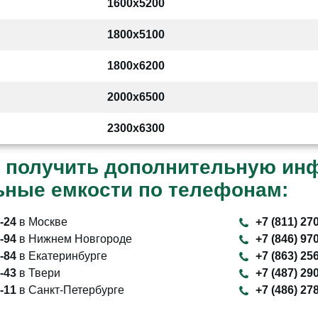
1600x5200
1800x5100
1800x6200
2000x6500
2300x6300
 получить дополнительную ин
ьные емкости по телефонам:
1-24
в Москве
+7 (811) 27
3-94
в Нижнем Новгороде
+7 (846) 97
2-84
в Екатеринбурге
+7 (863) 25
7-43
в Твери
+7 (487) 29
4-11
в Санкт-Петербурге
+7 (486) 27