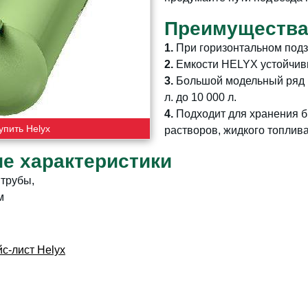
Преимущества
1.
При горизонтальном подз
2.
Емкости HELYX устойчивы
3.
Большой модельный ряд п
л. до 10 000 л.
4.
Подходит для хранения б
упить Helyx
растворов, жидкого топлива
ие характеристики
 трубы,
м
с-лист Helyx