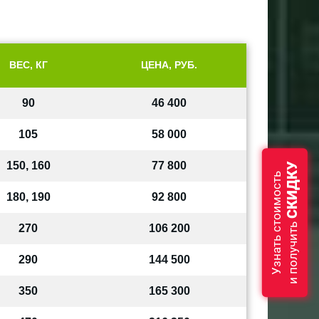
ВЕС, КГ
ЦЕНА, РУБ.
90
46 400
105
58 000
150, 160
77 800
СКИДКУ
Узнать стоимость
180, 190
92 800
и получить
270
106 200
290
144 500
350
165 300