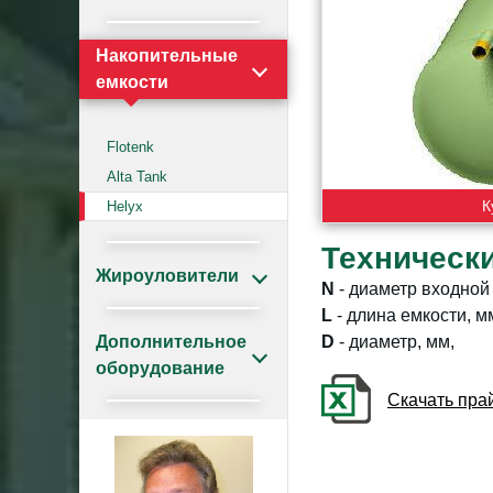
Накопительные
емкости
Flotenk
Alta Tank
К
Helyx
Техническ
Жироуловители
N
- диаметр входной
L
- длина емкости, м
Дополнительное
D
- диаметр, мм,
оборудование
Скачать прай