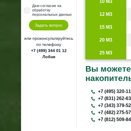
10 М3
Даю согласие на
обработку
12 М3
персональных данных
Задать вопрос
15 М3
или проконсультируйтесь
20 М3
по телефону
+7 (499) 344 01 12
25 М3
Лобня
Вы можете
накопител
+7 (495) 320-1
+7 (831) 262-6
+7 (343) 379-5
+7 (482) 275-5
+7 (812) 509-8