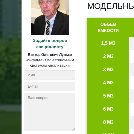
МОДЕЛЬНЫ
ОБЪЁМ
ЕМКОСТИ
Задайте вопрос
1,5 М3
специалисту
Виктор Олегович Лунько
2 М3
консультант по автономным
системам канализации
3 М3
4 М3
5 М3
6 М3
8 М3